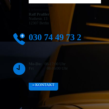
Autowerkstatt
Lichtenrade
Ralf Praßler
Nuthestr. 13
12307 Berlin
030 74 49 73 2
Mo-Do:
08-17:00 Uhr
Fr:
08-16:00 Uhr
» KONTAKT