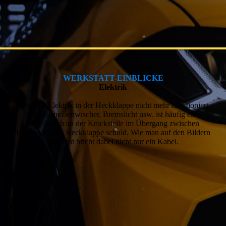
WERKSTATT-EINBLICKE
Elektrik
Wenn die Elektrik in der Heckklappe nicht mehr funktioniert.
Heckscheibenwischer, Bremslicht usw. ist häufig ein
Kabelbruch an der Knickstelle im Übergang zwischen
Dachholm und Heckklappe schuld. Wie man auf den Bildern
gut sieht bricht dabei nicht nur ein Kabel.