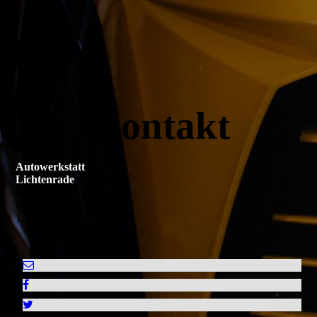
Kabelbruch in der Heckklappe
Kontakt
Autowerkstatt
Lichtenrade
Ralf Praßler
Nuthestr. 13
12307 Berlin