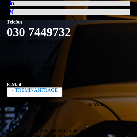
Telefon
030 7449732
Mobil:
0176 96745253
Mo-Do:
08-17:00 Uhr
Fr:
08-16:00 Uhr
und nach Vereinbarung
E-Mail
» TREMINANFRAGE
E-Mail:
pleuel@mail.de
Hier können Sie Ihren Wunschtermin anfragen. Wir melden uns
bei Ihnen, um den Termin zu bestätigen.